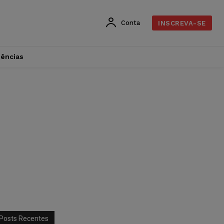
Conta
INSCREVA-SE
dências
Posts Recentes