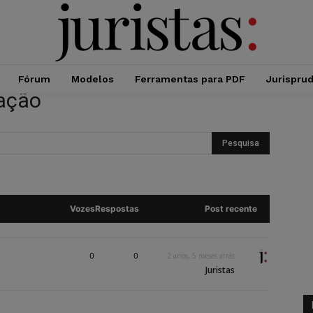
Fórum
Modelos
Ferramentas para PDF
Jurispru
tação
Vozes
Respostas
Post recente
0
0
2 anos, 5 meses atrás
Juristas