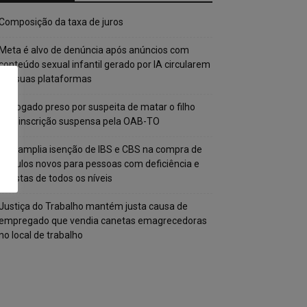
Composição da taxa de juros
Meta é alvo de denúncia após anúncios com
conteúdo sexual infantil gerado por IA circularem
em suas plataformas
Advogado preso por suspeita de matar o filho
tem inscrição suspensa pela OAB-TO
STF amplia isenção de IBS e CBS na compra de
veículos novos para pessoas com deficiência e
autistas de todos os níveis
Justiça do Trabalho mantém justa causa de
empregado que vendia canetas emagrecedoras
no local de trabalho