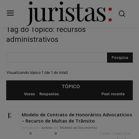
Tag do Tópico: recursos
administrativos
Visualizando tópico 1 (de 1 do total)
TÓPICO
Vozes
Respostas
Post recente
Modelo de Contrato de Honorários Advocatícios
– Recurso de Multas de Trânsito
Iniciado por:
Juristas
em:
Modelos de Documentos
0
0
2 anos, 3 meses atrás