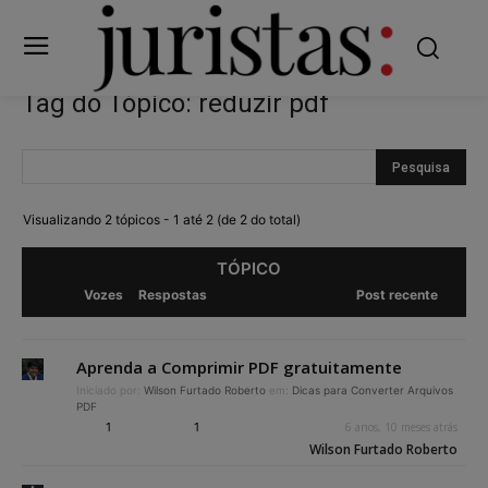
Tag do Tópico: reduzir pdf
Visualizando 2 tópicos - 1 até 2 (de 2 do total)
TÓPICO
Vozes
Respostas
Post recente
Aprenda a Comprimir PDF gratuitamente
Iniciado por:
Wilson Furtado Roberto
em:
Dicas para Converter Arquivos
PDF
1
1
6 anos, 10 meses atrás
Wilson Furtado Roberto