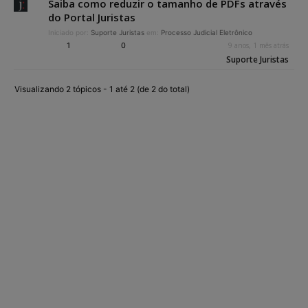
Saiba como reduzir o tamanho de PDFs através
do Portal Juristas
Iniciado por:
Suporte Juristas
em:
Processo Judicial Eletrônico
1
0
9 anos, 1 mês atrás
Suporte Juristas
Visualizando 2 tópicos - 1 até 2 (de 2 do total)