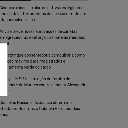
Cibercriminosos exploram softwares legítimos
para instalar ferramentas de acesso remoto em
ataques silenciosos
Anvisa prevê novas aprovações de canetas
emagrecedoras e reforça combate ao mercado
ilegal
CNJ extingue aposentadoria compulsória como
punição máxima para magistrados e
regulamenta perda do cargo
Justiça de SP rejeita ação da família de
Alexandre de Moraes contra senador Alessandro
Vieira
Conselho Nacional de Justiça determina
afastamento da juíza Gabriela Hardt por dois
anos