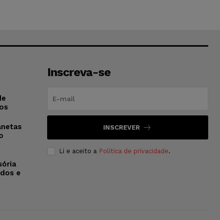
Inscreva-se
de
os
anetas
INSCREVER
o
Li e aceito a
Política de privacidade
.
sória
dos e