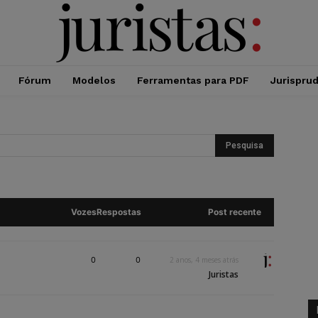
Fórum
Modelos
Ferramentas para PDF
Jurispru
Vozes
Respostas
Post recente
0
0
2 anos, 4 meses atrás
Juristas