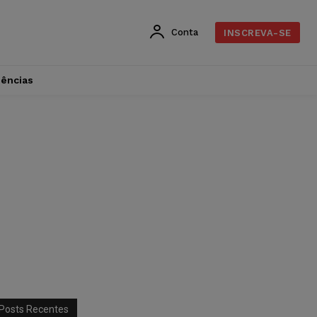
Conta
INSCREVA-SE
dências
Posts Recentes