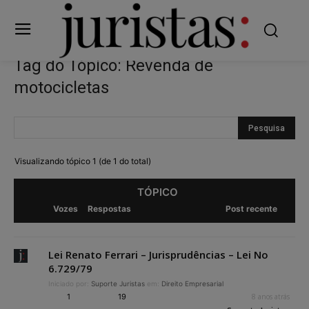
Tag do Tópico: Revenda de
motocicletas
Visualizando tópico 1 (de 1 do total)
TÓPICO
Vozes
Respostas
Post recente
Lei Renato Ferrari – Jurisprudências – Lei No
6.729/79
Iniciado por:
Suporte Juristas
em:
Direito Empresarial
1
19
8 anos atrás