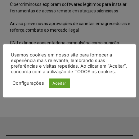
Cibercriminosos exploram softwares legítimos para instalar
ferramentas de acesso remoto em ataques silenciosos
Anvisa prevê novas aprovações de canetas emagrecedoras e
reforça combate ao mercado ilegal
CNJ extingue aposentadoria compulsória como punição
máxima para magistrados e regulamenta perda do cargo
Usamos cookies em nosso site para fornecer a
experiência mais relevante, lembrando suas
Justiça de SP rejeita ação da família de Alexandre de Moraes
preferências e visitas repetidas. Ao clicar em “Aceitar”,
contra senador Alessandro Vieira
concorda com a utilização de TODOS os cookies.
Conselho Nacional de Justiça determina afastamento da juíza
Configurações
Aceitar
Gabriela Hardt por dois anos