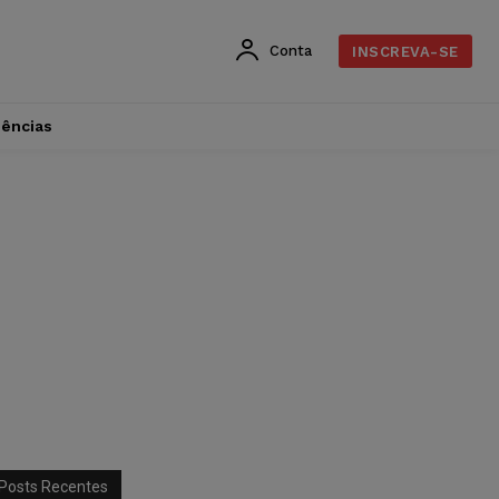
Conta
INSCREVA-SE
dências
Posts Recentes