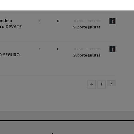
pede o
1
0
8 anos, 1 mês atrás
uro DPVAT?
Suporte Juristas
1
0
8 anos, 1 mês atrás
O SEGURO
Suporte Juristas
2
←
1