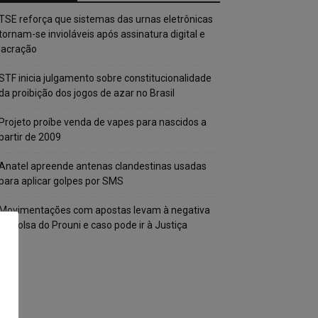
TSE reforça que sistemas das urnas eletrônicas
tornam-se invioláveis após assinatura digital e
lacração
STF inicia julgamento sobre constitucionalidade
da proibição dos jogos de azar no Brasil
Projeto proíbe venda de vapes para nascidos a
partir de 2009
Anatel apreende antenas clandestinas usadas
para aplicar golpes por SMS
Movimentações com apostas levam à negativa
de bolsa do Prouni e caso pode ir à Justiça