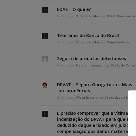
LOAS – O que é?
Iniciado por:
Suporte Juristas
em:
Direito Previdenciár
Telefones do Banco do Brasil
Iniciado por:
Suporte Juristas
em:
Temas Variados
Seguro de produtos defeituosos
Iniciado por:
Mateus maurmann
em:
Direito do Consu
DPVAT – Seguro Obrigatório – Mais
Jurisprudências
Iniciado por:
Wilson Roberto
em:
Direito Securitário
É preciso comprovar que a vítima re
indenização do DPVAT para que esse 
deduzido daquele fixado em juízo pr
compensação dos danos materiais?