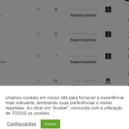
1
0
7 anos, 8 meses atrás
Suporte Juristas
io
1
0
7 anos, 8 meses atrás
Suporte Juristas
2
1
7 anos, 8 meses atrás
Suporte Juristas
midor
1
13
8 anos, 1 mês atrás
Wilson Roberto
Usamos cookies em nosso site para fornecer a experiência
mais relevante, lembrando suas preferências e visitas
cebeu
repetidas. Ao clicar em “Aceitar”, concorda com a utilização
1
0
8 anos, 1 mês atrás
valor seja
de TODOS os cookies.
Suporte Juristas
a
Configurações
Aceitar