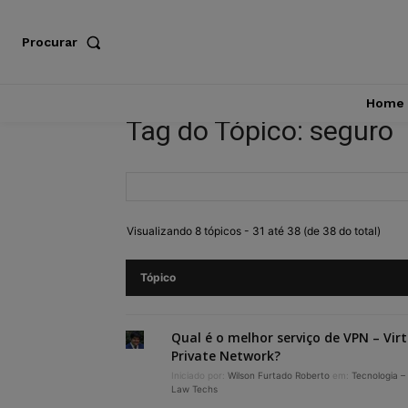
Procurar
Home
Tag do Tópico: seguro
Visualizando 8 tópicos - 31 até 38 (de 38 do total)
Tópico
Qual é o melhor serviço de VPN – Virt
Private Network?
Iniciado por:
Wilson Furtado Roberto
em:
Tecnologia –
Law Techs