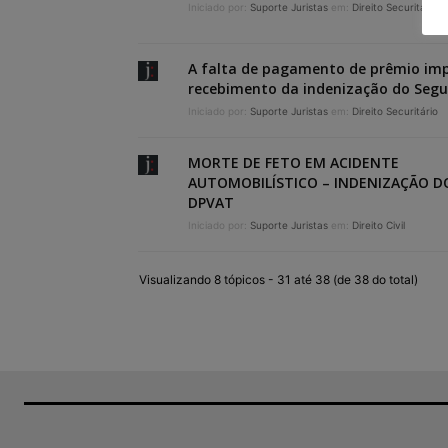
Iniciado por:
Suporte Juristas
em:
Direito Securitário
A falta de pagamento de prêmio im
recebimento da indenização do Seg
Iniciado por:
Suporte Juristas
em:
Direito Securitário
MORTE DE FETO EM ACIDENTE
AUTOMOBILÍSTICO – INDENIZAÇÃO D
DPVAT
Iniciado por:
Suporte Juristas
em:
Direito Civil
Visualizando 8 tópicos - 31 até 38 (de 38 do total)