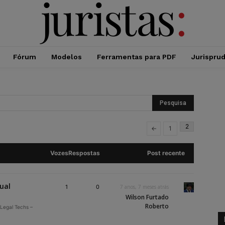
Fórum
Modelos
Ferramentas para PDF
Jurispru
2
←
1
Vozes
Respostas
Post recente
ual
1
0
7 anos, 7 meses atrás
Wilson Furtado
Roberto
 Legal Techs –