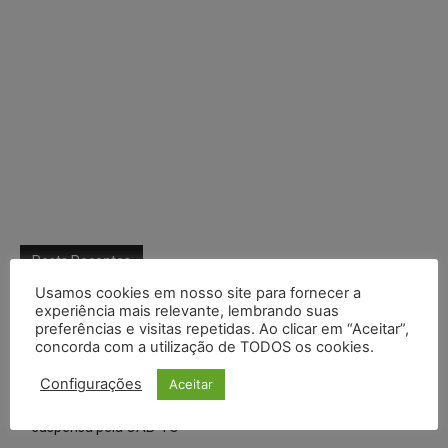
Posts Recentes
Usamos cookies em nosso site para fornecer a
Composição da taxa de juros
experiência mais relevante, lembrando suas
preferências e visitas repetidas. Ao clicar em “Aceitar”,
Meta é alvo de denúncia após anúncios com conteúdo sexual
concorda com a utilização de TODOS os cookies.
infantil gerado por IA circularem em suas plataformas
Configurações
Aceitar
Advogado preso por suspeita de matar o filho tem inscrição
suspensa pela OAB-TO