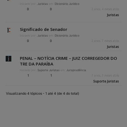
Iniciado por:
Juristas
em:
Dicionário Jurídico
0
0
2 anos, 4 meses atrás
Juristas
Significado de Senador
Iniciado por:
Juristas
em:
Dicionário Jurídico
0
0
2 anos, 7 meses atrás
Juristas
PENAL – NOTÍCIA CRIME – JUIZ CORREGEDOR DO
TRE DA PARAÍBA
Iniciado por:
Suporte Juristas
em:
Jurisprudência
1
1
7 anos, 3 meses atrás
Suporte Juristas
Visualizando 4 tópicos - 1 até 4 (de 4 do total)