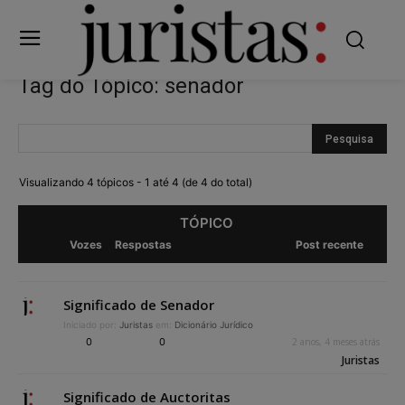
Tag do Tópico: senador
Visualizando 4 tópicos - 1 até 4 (de 4 do total)
TÓPICO
Vozes
Respostas
Post recente
Significado de Senador
Iniciado por:
Juristas
em:
Dicionário Jurídico
0
0
2 anos, 4 meses atrás
Juristas
Significado de Auctoritas