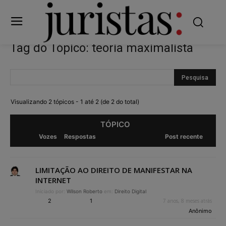
Tag do Tópico: teoria maximalista
Visualizando 2 tópicos - 1 até 2 (de 2 do total)
TÓPICO
Vozes
Respostas
Post recente
LIMITAÇÃO AO DIREITO DE MANIFESTAR NA
INTERNET
Iniciado por:
Wilson Roberto
em:
Direito Digital
2
1
7 anos, 8 meses atrás
Anônimo