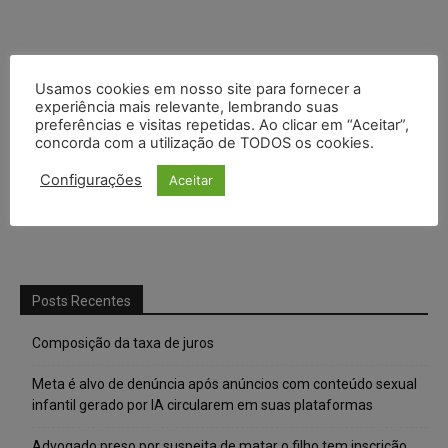
Usamos cookies em nosso site para fornecer a
experiência mais relevante, lembrando suas
preferências e visitas repetidas. Ao clicar em “Aceitar”,
concorda com a utilização de TODOS os cookies.
Configurações
Aceitar
Posts Recentes
Composição da taxa de juros
Meta é alvo de denúncia após anúncios com conteúdo sexual
infantil gerado por IA circularem em suas plataformas
Advogado preso por suspeita de matar o filho tem inscrição