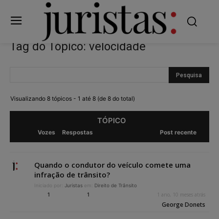
Tag do Tópico: velocidade
Visualizando 8 tópicos - 1 até 8 (de 8 do total)
TÓPICO
Vozes
Respostas
Post recente
Quando o condutor do veículo comete uma
infração de trânsito?
Iniciado por:
Juristas
em:
Direito de Trânsito
1
1
1 ano, 10 meses atrás
George Donets