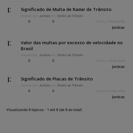
Significado de Multa de Radar de Trânsito
Iniciado por:
Juristas
em:
Direito de Trânsito
0
0
2 anos, 3 meses atrás
Juristas
Valor das multas por excesso de velocidade no
Brasil
Iniciado por:
Juristas
em:
Direito de Trânsito
0
0
2 anos, 3 meses atrás
Juristas
Significado de Placas de Trânsito
Iniciado por:
Juristas
em:
Direito de Trânsito
0
0
2 anos, 3 meses atrás
Juristas
Visualizando 8 tópicos - 1 até 8 (de 8 do total)