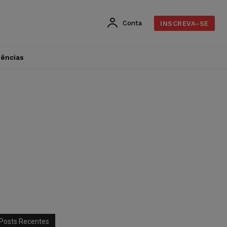
Conta
INSCREVA-SE
dências
Posts Recentes