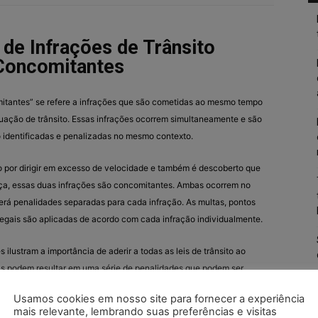
 de Infrações de Trânsito
Concomitantes
mitantes” se refere a infrações que são cometidas ao mesmo tempo
uação de trânsito. Essas infrações ocorrem simultaneamente e são
 identificadas e penalizadas no mesmo contexto.
 por dirigir em excesso de velocidade e também é descoberto que
nça, essas duas infrações são concomitantes. Ambas ocorrem no
rá penalidades separadas para cada infração. As multas, pontos
legais são aplicadas de acordo com cada infração individualmente.
 ilustram a importância de aderir a todas as leis de trânsito ao
as podem resultar em uma série de penalidades que podem ser
 as resultantes de uma única infração. Elas também reforçam a
Usamos cookies em nosso site para fornecer a experiência
sponsabilidade dos condutores ao volante, visando a segurança
mais relevante, lembrando suas preferências e visitas