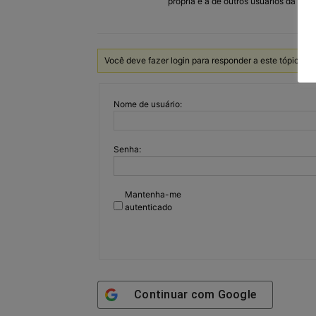
própria e a de outros usuários da via.
Você deve fazer login para responder a este tópico.
Nome de usuário:
Senha:
Mantenha-me
autenticado
Continuar com
Google