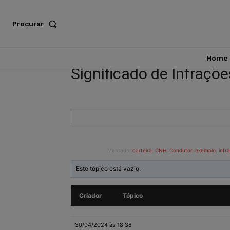
Procurar
Home
Significado de Infraçõ
Marcado:
carteira
,
CNH
,
Condutor
,
exemplo
,
infr
Este tópico está vazio.
Criador
Tópico
30/04/2024 às 18:38