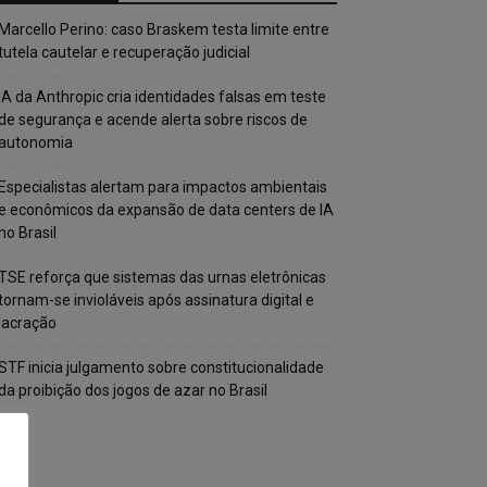
Marcello Perino: caso Braskem testa limite entre
tutela cautelar e recuperação judicial
IA da Anthropic cria identidades falsas em teste
de segurança e acende alerta sobre riscos de
autonomia
Especialistas alertam para impactos ambientais
e econômicos da expansão de data centers de IA
no Brasil
TSE reforça que sistemas das urnas eletrônicas
tornam-se invioláveis após assinatura digital e
lacração
STF inicia julgamento sobre constitucionalidade
da proibição dos jogos de azar no Brasil