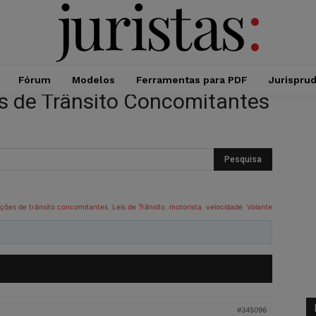
Fórum
Modelos
Ferramentas para PDF
Jurispru
es de Trânsito Concomitantes
ações de trânsito concomitantes
,
Leis de Trânsito
,
motorista
,
velocidade
,
Volante
#345096