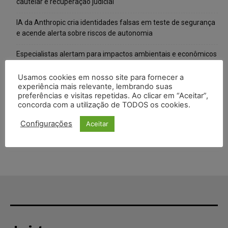
cautelar e recuperação judicial
IA da Anthropic cria identidades falsas em teste de segurança
e acende alerta sobre riscos de autonomia
Especialistas alertam para impactos ambientais e econômicos
da expansão de data centers de IA no Brasil
Usamos cookies em nosso site para fornecer a
TSE reforça que sistemas das urnas eletrônicas tornam-se
experiência mais relevante, lembrando suas
preferências e visitas repetidas. Ao clicar em “Aceitar”,
invioláveis após assinatura digital e lacração
concorda com a utilização de TODOS os cookies.
STF inicia julgamento sobre constitucionalidade da proibição
Configurações
Aceitar
dos jogos de azar no Brasil