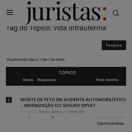
Tag do Tópico: vida intrauterina
Visualizando tópico 1 (de 1 do total)
TÓPICO
Vozes
Respostas
Post recente
MORTE DE FETO EM ACIDENTE AUTOMOBILÍSTICO
– INDENIZAÇÃO DO SEGURO DPVAT
Iniciado por:
Suporte Juristas
em:
Direito Civil
1
0
8 anos, 1 mês atrás
Suporte Juristas