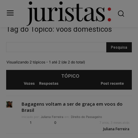
Tag do Tópico: voos domésticos
Visualizando 2 tópicos - 1 até 2 (de 2 do total)
TÓPICO
Vozes
Respostas
Post recente
Bagagens voltam a ser de graça em voos do
Brasil
Iniciado por:
Juliana Ferreira
em:
Direito do Passageiro
1
0
7 anos, 3 meses atrás
Juliana Ferreira