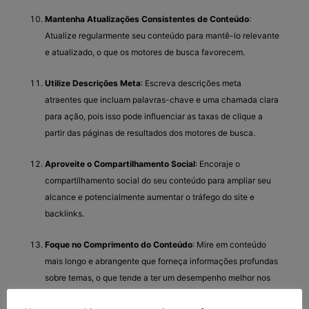
Mantenha Atualizações Consistentes de Conteúdo
:
Atualize regularmente seu conteúdo para mantê-lo relevante
e atualizado, o que os motores de busca favorecem.
Utilize Descrições Meta
: Escreva descrições meta
atraentes que incluam palavras-chave e uma chamada clara
para ação, pois isso pode influenciar as taxas de clique a
partir das páginas de resultados dos motores de busca.
Aproveite o Compartilhamento Social
: Encoraje o
compartilhamento social do seu conteúdo para ampliar seu
alcance e potencialmente aumentar o tráfego do site e
backlinks.
Foque no Comprimento do Conteúdo
: Mire em conteúdo
mais longo e abrangente que forneça informações profundas
sobre temas, o que tende a ter um desempenho melhor nos
rankings de pesquisa.