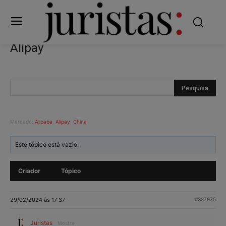
Alipay
Marcado:
Alibaba
,
Alipay
,
China
Este tópico está vazio.
Criador
Tópico
29/02/2024 às 17:37
#337975
Juristas
Mestre