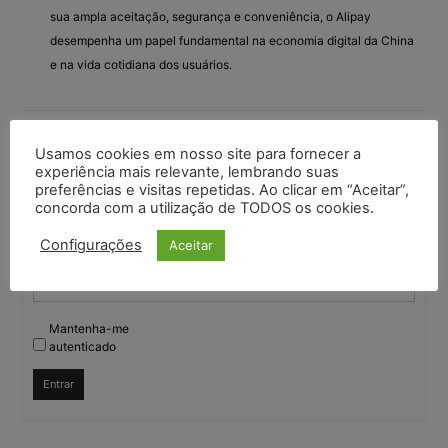
sua ampla aceitação, segurança e conveniência, o Alipay
desempenha um papel fundamental na economia digital da China
e na vida cotidiana dos usuários.
Você deve fazer login para responder a este tópico.
Usamos cookies em nosso site para fornecer a
experiência mais relevante, lembrando suas
preferências e visitas repetidas. Ao clicar em “Aceitar”,
Nome de usuário:
concorda com a utilização de TODOS os cookies.
Configurações
Aceitar
Senha:
Mantenha-me
autenticado
Entrar