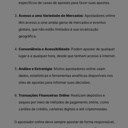
específicos de casas de apostas para fazer suas apostas.
Acesso a uma Variedade de Mercados
: Apostadores online
têm acesso a uma ampla gama de mercados e eventos
globais, que não estão limitados à sua localização
geográfica.
Conveniência e Acessibilidade
: Podem apostar de qualquer
lugar e a qualquer hora, desde que tenham acesso à internet.
Análise e Estratégia
: Muitos apostadores online usam
dados, estatísticas e ferramentas analíticas disponíveis nos
sites de apostas para informar suas decisões.
Transações Financeiras Online
: Realizam depósitos e
saques por meio de métodos de pagamento online, como
cartões de crédito, carteiras digitais e até criptomoedas.
O apostador online deve sempre apostar de forma responsável,