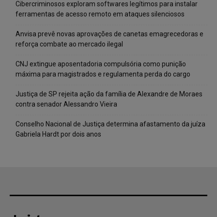
Cibercriminosos exploram softwares legítimos para instalar
ferramentas de acesso remoto em ataques silenciosos
Anvisa prevê novas aprovações de canetas emagrecedoras e
reforça combate ao mercado ilegal
CNJ extingue aposentadoria compulsória como punição
máxima para magistrados e regulamenta perda do cargo
Justiça de SP rejeita ação da família de Alexandre de Moraes
contra senador Alessandro Vieira
Conselho Nacional de Justiça determina afastamento da juíza
Gabriela Hardt por dois anos