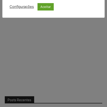
Configurações
Aceitar
Continuar com
X
Posts Recentes