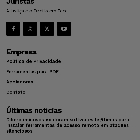
Juristas
A Justiça e o Direito em Foco
Empresa
Política de Privacidade
Ferramentas para PDF
Apoiadores
Contato
Últimas notícias
Cibercriminosos exploram softwares legítimos para
instalar ferramentas de acesso remoto em ataques
silenciosos