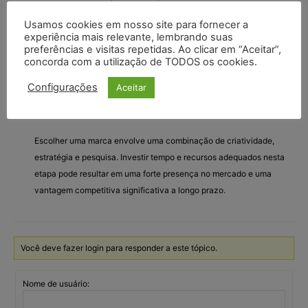
necessidades sem perder sua essência.
Usamos cookies em nosso site para fornecer a
experiência mais relevante, lembrando suas
10.
Obtenha Feedback
preferências e visitas repetidas. Ao clicar em “Aceitar”,
concorda com a utilização de TODOS os cookies.
Antes de finalizar sua decisão, obtenha feedback de potenciais
Configurações
Aceitar
clientes, parceiros de negócios e outras partes interessadas. Eles
podem oferecer perspectivas que você não considerou.
Escolher uma marca envolve uma combinação de criatividade,
estratégia e pesquisa. Investir tempo e recursos adequados nesta
etapa pode resultar em uma forte presença no mercado e uma
vantagem competitiva significativa a longo prazo.
Você deve fazer login para responder a este tópico.
Nome de usuário: