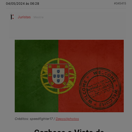
04/05/2024 às 06:28
#345415
Juristas
Mestre
Créditos: speedfighter17 /
Depositphotos