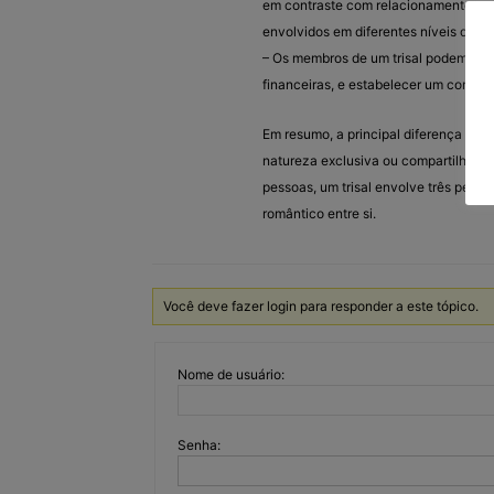
em contraste com relacionamentos po
envolvidos em diferentes níveis de in
– Os membros de um trisal podem opta
financeiras, e estabelecer um compro
Em resumo, a principal diferença entr
natureza exclusiva ou compartilhada
pessoas, um trisal envolve três pess
romântico entre si.
Você deve fazer login para responder a este tópico.
Nome de usuário:
Senha: