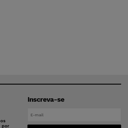
Inscreva-se
ios
o por