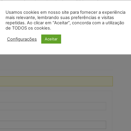
liamorosos mais amplos, onde podem haver múltiplos parceiros
timidade.
Usamos cookies em nosso site para fornecer a experiência
r por viver juntos, compartilhar responsabilidades domésticas e
mais relevante, lembrando suas preferências e visitas
misso mútuo semelhante ao de um casal tradicional.
repetidas. Ao clicar em “Aceitar”, concorda com a utilização
de TODOS os cookies.
e um casal e um trisal está no número de pessoas envolvidas e na
Configurações
Aceitar
 do relacionamento. Enquanto um casal é composto por duas
oas que optaram por compartilhar um relacionamento íntimo e