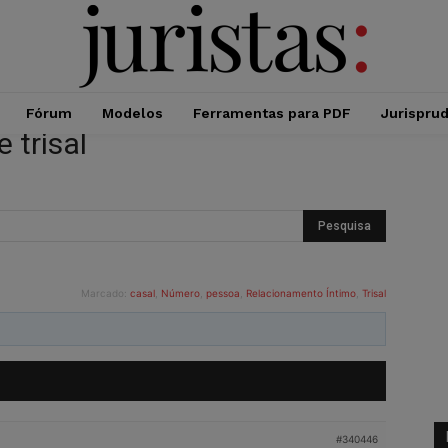
Fórum
Modelos
Ferramentas para PDF
Jurispru
 trisal
Marcado:
casal
,
Número
,
pessoa
,
Relacionamento Íntimo
,
Trisal
#340446