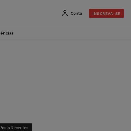
Conta
INSCREVA-SE
dências
Posts Recentes