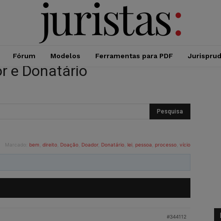
Fórum
Modelos
Ferramentas para PDF
Jurispru
r e Donatário
Marcado:
bem
,
direito
,
Doação
,
Doador
,
Donatário
,
lei
,
pessoa
,
processo
,
vício
#344112