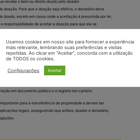
que recebe o bem ou direito doado pelo doador.
 da doação. Para que a doação seja efetiva, o donatário deve
ndo doado, exceto em casos onde a aceitação é presumida por lei.
 a responsabilidade de aceitar a doação para que ela se
a feita por meio de um documento oficial que dispense a aceitação
Usamos cookies em nosso site para fornecer a experiência
mais relevante, lembrando suas preferências e visitas
s:
repetidas. Ao clicar em “Aceitar”, concorda com a utilização
de TODOS os cookies.
tário, devem ter capacidade legal para participar do ato de
Configurações
Aceitar
er capazes de exercer seus direitos e deveres civis.
or e da natureza do bem doado, a doação pode exigir
uração em documento público e o registro em cartório.
importante para a transferência de propriedade e devem ser
plicações legais, assegurando que ambos, doador e donatário,
rigações.