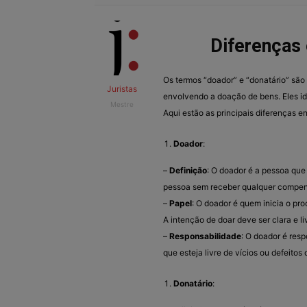
Diferenças 
Os termos “doador” e “donatário” são 
Juristas
envolvendo a doação de bens. Eles id
Mestre
Aqui estão as principais diferenças en
Doador
:
–
Definição
: O doador é a pessoa que
pessoa sem receber qualquer compen
–
Papel
: O doador é quem inicia o pr
A intenção de doar deve ser clara e l
–
Responsabilidade
: O doador é resp
que esteja livre de vícios ou defeito
Donatário
: