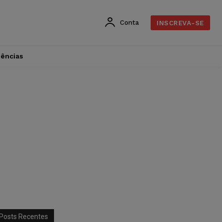
Conta
INSCREVA-SE
dências
Posts Recentes