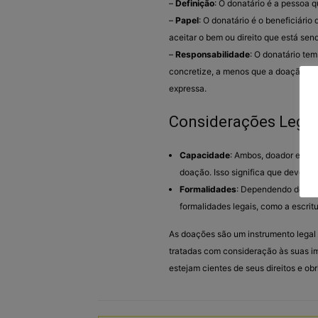
–
Definição
: O donatário é a pessoa 
–
Papel
: O donatário é o beneficiário
aceitar o bem ou direito que está se
–
Responsabilidade
: O donatário tem
concretize, a menos que a doação sej
expressa.
Considerações Legai
Capacidade
: Ambos, doador e dona
doação. Isso significa que devem s
Formalidades
: Dependendo do val
formalidades legais, como a escrit
As doações são um instrumento legal 
tratadas com consideração às suas im
estejam cientes de seus direitos e ob