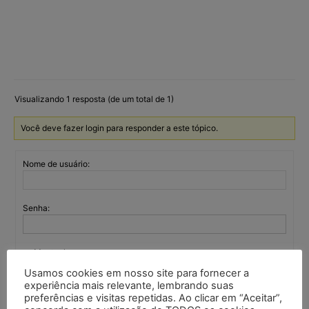
Visualizando 1 resposta (de um total de 1)
Você deve fazer login para responder a este tópico.
Nome de usuário:
Senha:
Mantenha-me
autenticado
Usamos cookies em nosso site para fornecer a
experiência mais relevante, lembrando suas
Entrar
preferências e visitas repetidas. Ao clicar em “Aceitar”,