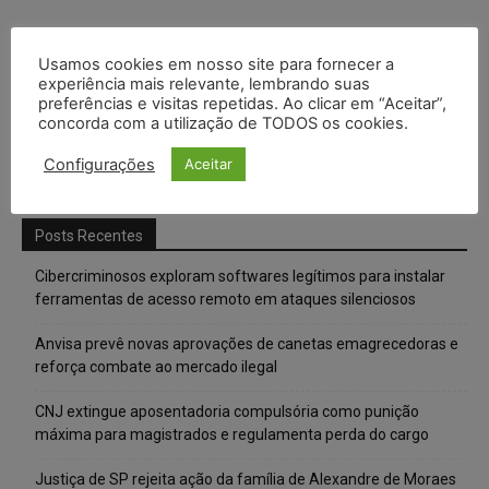
Usamos cookies em nosso site para fornecer a
experiência mais relevante, lembrando suas
preferências e visitas repetidas. Ao clicar em “Aceitar”,
concorda com a utilização de TODOS os cookies.
Configurações
Aceitar
Posts Recentes
Cibercriminosos exploram softwares legítimos para instalar
ferramentas de acesso remoto em ataques silenciosos
Anvisa prevê novas aprovações de canetas emagrecedoras e
reforça combate ao mercado ilegal
CNJ extingue aposentadoria compulsória como punição
máxima para magistrados e regulamenta perda do cargo
Justiça de SP rejeita ação da família de Alexandre de Moraes