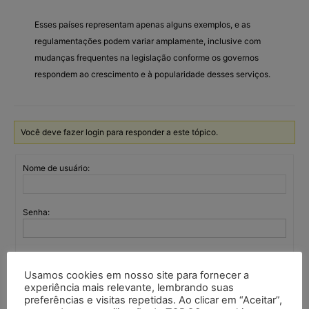
Esses países representam apenas alguns exemplos, e as
regulamentações podem variar amplamente, inclusive com
mudanças frequentes na legislação conforme os governos
respondem ao crescimento e à popularidade desses serviços.
Você deve fazer login para responder a este tópico.
Nome de usuário:
Senha:
Mantenha-me
autenticado
Usamos cookies em nosso site para fornecer a
experiência mais relevante, lembrando suas
Entrar
preferências e visitas repetidas. Ao clicar em “Aceitar”,