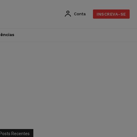
Conta
INSCREVA-SE
dências
Posts Recentes