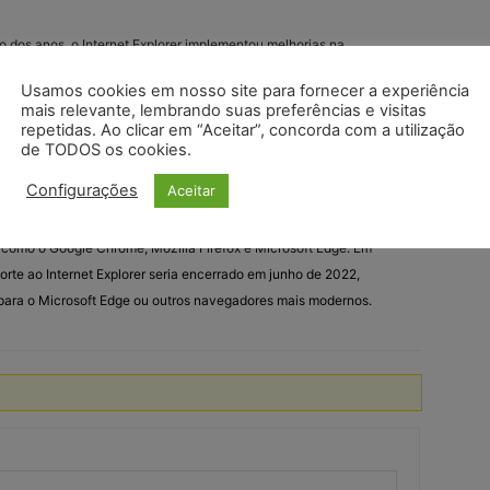
go dos anos, o Internet Explorer implementou melhorias na
roteger os usuários contra ameaças online e proteger suas
Usamos cookies em nosso site para fornecer a experiência
mais relevante, lembrando suas preferências e visitas
repetidas. Ao clicar em “Aceitar”, concorda com a utilização
et Explorer passou por várias versões ao longo dos anos, com
de TODOS os cookies.
mpenho, a segurança e a funcionalidade do navegador.
Configurações
Aceitar
 Internet Explorer perdeu popularidade devido à concorrência de
como o Google Chrome, Mozilla Firefox e Microsoft Edge. Em
rte ao Internet Explorer seria encerrado em junho de 2022,
 para o Microsoft Edge ou outros navegadores mais modernos.