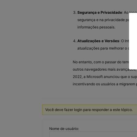
Segurança e Privacidade
: Ao lon
segurança e na privacidade para p
informações pessoais.
Atualizações e Versões
: O Intern
atualizações para melhorar o dese
No entanto, com o passar do tempo, o
outros navegadores mais avançados, 
2022, a Microsoft anunciou que o supo
incentivando os usuários a migrarem
Você deve fazer login para responder a este tópico.
Nome de usuário: