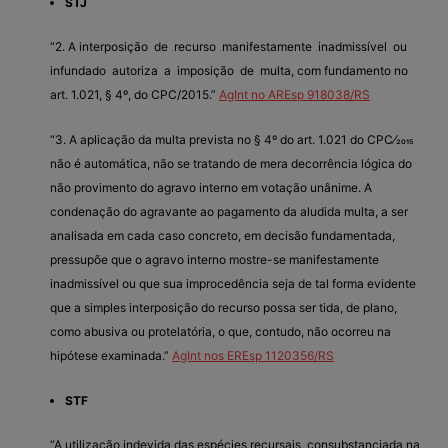
STJ
“2. A interposição de recurso manifestamente inadmissível ou
infundado autoriza a imposição de multa, com fundamento no
art. 1.021, § 4º, do CPC/2015.”
AgInt no AREsp 918038/RS
“3. A aplicação da multa prevista no § 4º do art. 1.021 do CPC⁄2015
não é automática, não se tratando de mera decorrência lógica do
não provimento do agravo interno em votação unânime. A
condenação do agravante ao pagamento da aludida multa, a ser
analisada em cada caso concreto, em decisão fundamentada,
pressupõe que o agravo interno mostre-se manifestamente
inadmissível ou que sua improcedência seja de tal forma evidente
que a simples interposição do recurso possa ser tida, de plano,
como abusiva ou protelatória, o que, contudo, não ocorreu na
hipótese examinada.”
AgInt nos EREsp 1120356/RS
STF
“A utilização indevida das espécies recursais, consubstanciada na