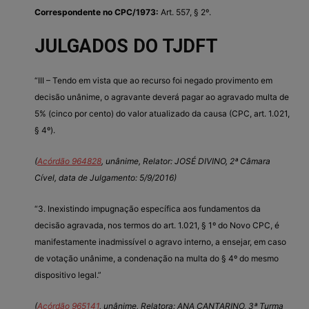
Correspondente no CPC/1973:
Art. 557, § 2º.
JULGADOS DO TJDFT
“III – Tendo em vista que ao recurso foi negado provimento em
decisão unânime, o agravante deverá pagar ao agravado multa de
5% (cinco por cento) do valor atualizado da causa (CPC, art. 1.021,
§ 4º).
(
Acórdão 964828
, unânime, Relator: JOSÉ DIVINO, 2ª Câmara
Cível, data de Julgamento: 5/9/2016)
“3. Inexistindo impugnação específica aos fundamentos da
decisão agravada, nos termos do art. 1.021, § 1º do Novo CPC, é
manifestamente inadmissível o agravo interno, a ensejar, em caso
de votação unânime, a condenação na multa do § 4º do mesmo
dispositivo legal.”
(
Acórdão 965141
, unânime, Relatora: ANA CANTARINO, 3ª Turma