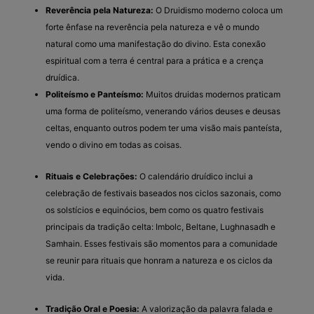
Reverência pela Natureza:
O Druidismo moderno coloca um
forte ênfase na reverência pela natureza e vê o mundo
natural como uma manifestação do divino. Esta conexão
espiritual com a terra é central para a prática e a crença
druídica.
Politeísmo e Panteísmo:
Muitos druidas modernos praticam
uma forma de politeísmo, venerando vários deuses e deusas
celtas, enquanto outros podem ter uma visão mais panteísta,
vendo o divino em todas as coisas.
Rituais e Celebrações:
O calendário druídico inclui a
celebração de festivais baseados nos ciclos sazonais, como
os solstícios e equinócios, bem como os quatro festivais
principais da tradição celta: Imbolc, Beltane, Lughnasadh e
Samhain. Esses festivais são momentos para a comunidade
se reunir para rituais que honram a natureza e os ciclos da
vida.
Tradição Oral e Poesia:
A valorização da palavra falada e