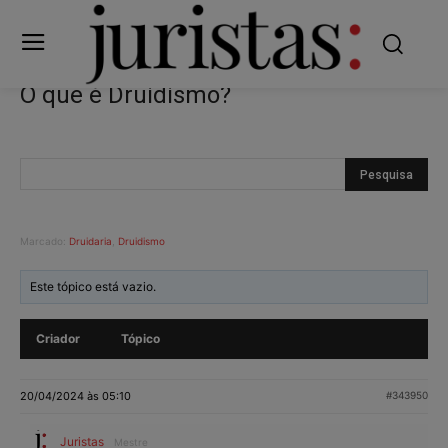
O que é Druidismo?
Marcado:
Druidaria
,
Druidismo
Este tópico está vazio.
Criador
Tópico
20/04/2024 às 05:10
#343950
Juristas
Mestre