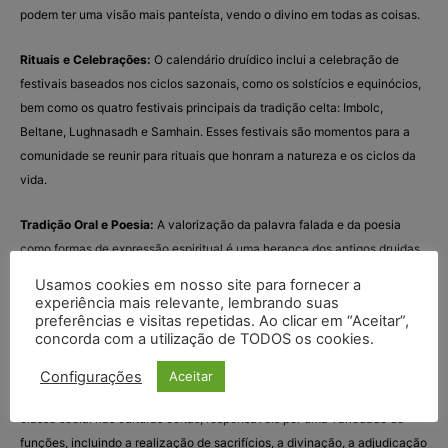
podem ter uma visão mais panteísta, vendo o divino em todas as coisas.
Rituais e Celebrações:
O calendário druídico inclui a celebração de
festivais baseados nos ciclos sazonais, como os solstícios e equinócios,
bem como os quatro festivais principais da tradição celta: Imbolc,
Beltane, Lughnasadh e Samhain. Esses festivais são momentos para a
comunidade se reunir para rituais que honram a natureza e os ciclos da
vida.
Tradição Oral e Poesia:
A valorização da palavra falada e da poesia
como formas de expressão espiritual é uma herança dos antigos druidas,
que eram renomados por sua habilidade em poesia e narração de
Usamos cookies em nosso site para fornecer a
histórias.
experiência mais relevante, lembrando suas
preferências e visitas repetidas. Ao clicar em “Aceitar”,
concorda com a utilização de TODOS os cookies.
Origens e História
Configurações
Aceitar
Druidas Antigos:
Historicamente, os druidas eram membros de uma alta
classe social nas culturas celtas, responsáveis por uma variedade de
funções, incluindo a realização de sacrifícios, a divinação, a adjudicação