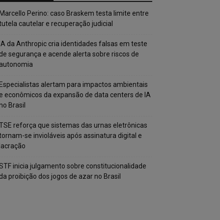
Marcello Perino: caso Braskem testa limite entre
tutela cautelar e recuperação judicial
IA da Anthropic cria identidades falsas em teste
de segurança e acende alerta sobre riscos de
autonomia
Especialistas alertam para impactos ambientais
e econômicos da expansão de data centers de IA
no Brasil
TSE reforça que sistemas das urnas eletrônicas
tornam-se invioláveis após assinatura digital e
lacração
STF inicia julgamento sobre constitucionalidade
da proibição dos jogos de azar no Brasil