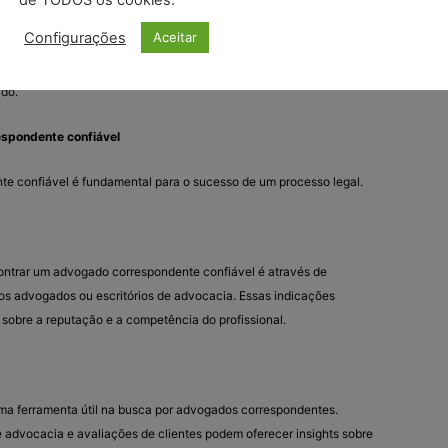
de TODOS os cookies.
Configurações
Aceitar
idade essencial para um advogado correspondente. Ele deve estar
ribunais e garantir que todas as ações necessárias sejam
ado.
spondente confiável
e confiável é fundamental para o sucesso de um processo legal.
ntrar um advogado correspondente confiável é através de
os advogados ou escritórios de advocacia. Essas indicações
sobre a reputação e a competência do profissional.
ma ferramenta útil na busca por advogados correspondentes.
e advocacia e avaliações de clientes podem oferecer insights sobre