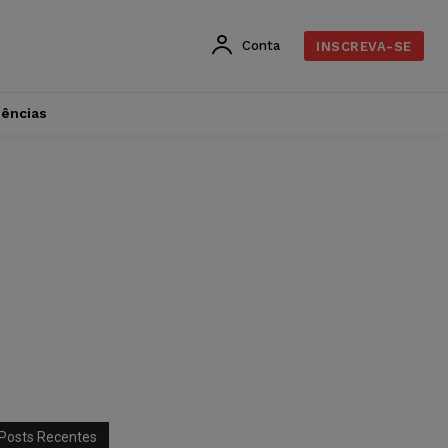
Conta
INSCREVA-SE
dências
Posts Recentes