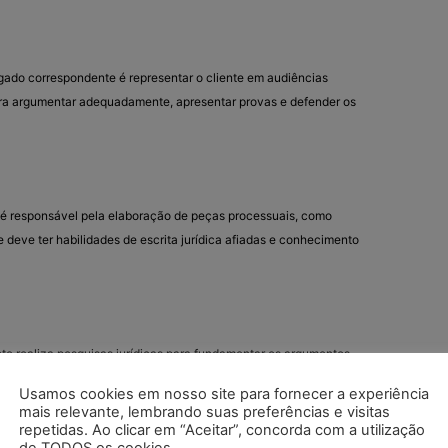
gado correspondente é representar o cliente em audiências
para argumentar adequadamente, apresentar provas e defender os
 responsável pela elaboração de peças processuais, como
e deve ter habilidades de escrita jurídica afiadas e conhecimento
e realiza pesquisas jurídicas para fundamentar os argumentos
ser capaz de encontrar e interpretar a legislação vigente, bem
Usamos cookies em nosso site para fornecer a experiência
mais relevante, lembrando suas preferências e visitas
repetidas. Ao clicar em “Aceitar”, concorda com a utilização