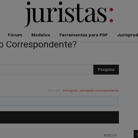
Fórum
Modelos
Ferramentas para PDF
Jurispru
o Correspondente?
Marcado:
advogado
,
advogado correspondente
#332210