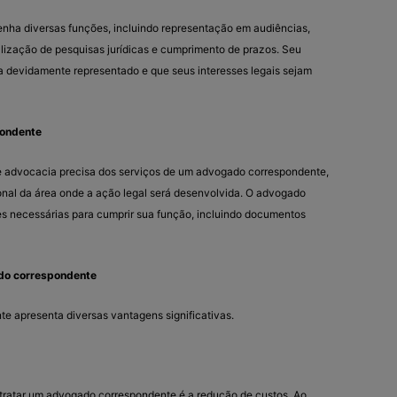
ha diversas funções, incluindo representação em audiências,
lização de pesquisas jurídicas e cumprimento de prazos. Seu
eja devidamente representado e que seus interesses legais sejam
pondente
 advocacia precisa dos serviços de um advogado correspondente,
onal da área onde a ação legal será desenvolvida. O advogado
s necessárias para cumprir sua função, incluindo documentos
do correspondente
e apresenta diversas vantagens significativas.
tratar um advogado correspondente é a redução de custos. Ao