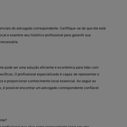
edenciais do advogado correspondente. Certifique-se de que ele está
al e examine seu histórico profissional para garantir sua
 necessária.
e pode ser uma solução eficiente e econômica para lidar com
ecíficas. O profissional especializado é capaz de representar o
s e proporcionar conhecimento local essencial. Ao seguir as
o, é possível encontrar um advogado correspondente confiável
nte?
profissional que atua como representante legal em uma