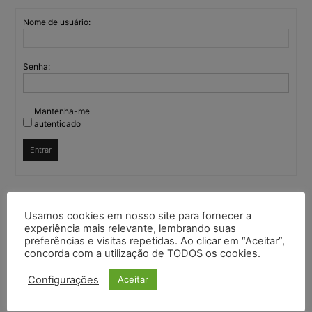
Nome de usuário:
Senha:
Mantenha-me
autenticado
Entrar
Continuar com
Google
Usamos cookies em nosso site para fornecer a
experiência mais relevante, lembrando suas
preferências e visitas repetidas. Ao clicar em “Aceitar”,
Continuar com
X
concorda com a utilização de TODOS os cookies.
Configurações
Aceitar