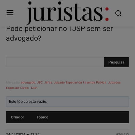
Pode peticionar no TJSP sem ser
advogado?
Marcado:
advogado
,
JEC
,
Jefaz
,
Juizado Especial da Fazenda Pública
,
Juizados
Especiais Cíveis
,
TJSP
Este tópico está vazio.
Criador
Tópico
24/04/2024 às 12:35
#344495