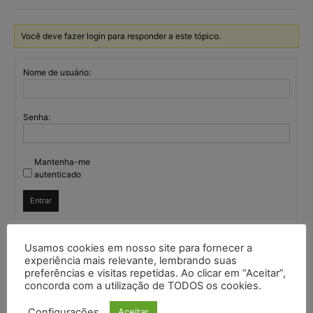
Você deve fazer login para responder a este tópico.
Nome de usuário:
Senha:
Mantenha-me
autenticado
Entrar
Usamos cookies em nosso site para fornecer a
Continuar com
Google
experiência mais relevante, lembrando suas
preferências e visitas repetidas. Ao clicar em “Aceitar”,
concorda com a utilização de TODOS os cookies.
Continuar com
X
Configurações
Aceitar