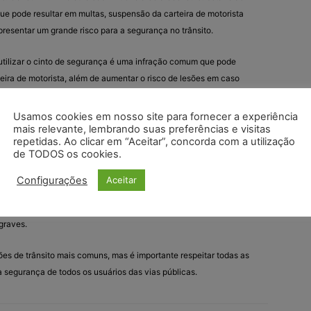
ue pode resultar em multas, suspensão da carteira de motorista
resentar um grande risco para a segurança no trânsito.
utilizar o cinto de segurança é uma infração comum que pode
teira de motorista, além de aumentar o risco de lesões em caso
Usamos cookies em nosso site para fornecer a experiência
Realizar ultrapassagens em locais onde é proibido, como em
mais relevante, lembrando suas preferências e visitas
repetidas. Ao clicar em “Aceitar”, concorda com a utilização
ais de visibilidade reduzida, é uma infração que pode resultar em
de TODOS os cookies.
nça no trânsito.
Configurações
Aceitar
r o celular para fazer chamadas, enviar mensagens de texto ou
ge é uma infração cada vez mais comum e perigosa, que pode
graves.
es de trânsito mais comuns, mas é importante respeitar todas as
r a segurança de todos os usuários das vias públicas.