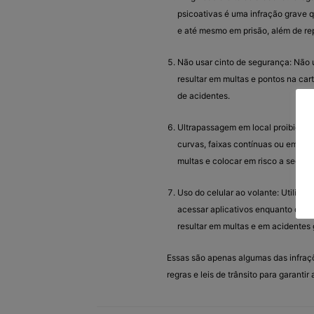
psicoativas é uma infração grave q
e até mesmo em prisão, além de rep
Não usar cinto de segurança: Não 
resultar em multas e pontos na car
de acidentes.
Ultrapassagem em local proibido: 
curvas, faixas contínuas ou em loc
multas e colocar em risco a segura
Uso do celular ao volante: Utiliza
acessar aplicativos enquanto diri
resultar em multas e em acidentes 
Essas são apenas algumas das infraçõ
regras e leis de trânsito para garanti