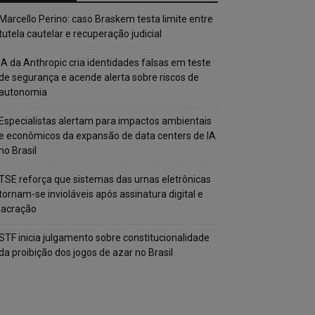
Marcello Perino: caso Braskem testa limite entre
tutela cautelar e recuperação judicial
IA da Anthropic cria identidades falsas em teste
de segurança e acende alerta sobre riscos de
autonomia
Especialistas alertam para impactos ambientais
e econômicos da expansão de data centers de IA
no Brasil
TSE reforça que sistemas das urnas eletrônicas
tornam-se invioláveis após assinatura digital e
lacração
STF inicia julgamento sobre constitucionalidade
da proibição dos jogos de azar no Brasil