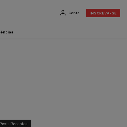
Conta
INSCREVA-SE
dências
Posts Recentes