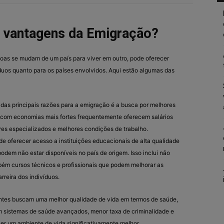
s vantagens da Emigração?
oas se mudam de um país para viver em outro, pode oferecer
íduos quanto para os países envolvidos. Aqui estão algumas das
 das principais razões para a emigração é a busca por melhores
 com economias mais fortes frequentemente oferecem salários
res especializados e melhores condições de trabalho.
ode oferecer acesso a instituições educacionais de alta qualidade
dem não estar disponíveis no país de origem. Isso inclui não
ém cursos técnicos e profissionais que podem melhorar as
rreira dos indivíduos.
antes buscam uma melhor qualidade de vida em termos de saúde,
 sistemas de saúde avançados, menor taxa de criminalidade e
er um ambiente de vida significativamente melhor.