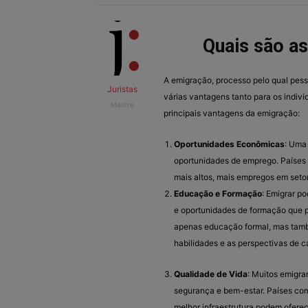
Quais são a
A emigração, processo pelo qual pess
Juristas
várias vantagens tanto para os indiv
Mestre
principais vantagens da emigração:
Oportunidades Econômicas
: Uma
oportunidades de emprego. Países
mais altos, mais empregos em seto
Educação e Formação
: Emigrar p
e oportunidades de formação que po
apenas educação formal, mas tamb
habilidades e as perspectivas de ca
Qualidade de Vida
: Muitos emigr
segurança e bem-estar. Países com
melhor infraestrutura podem oferec