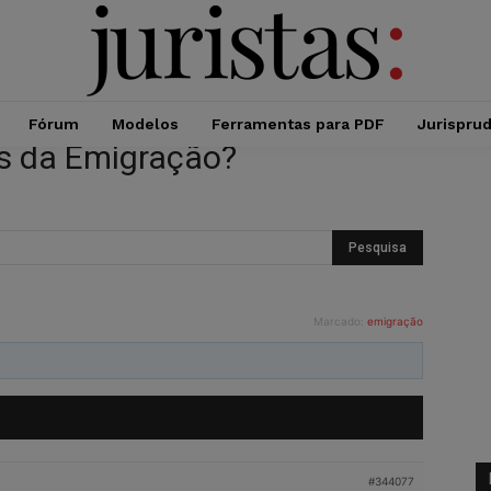
Fórum
Modelos
Ferramentas para PDF
Jurispru
s da Emigração?
Marcado:
emigração
#344077