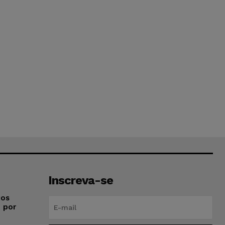
Inscreva-se
ios
o por