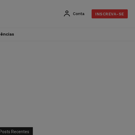
Conta
INSCREVA-SE
dências
Posts Recentes