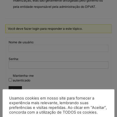
indenização, elas são geralmente divulgadas pelo governo ou
pela entidade responsável pela administração do DPVAT.
Você deve fazer login para responder a este tópico.
Nome de usuário:
Senha:
Mantenha-me
autenticado
Entrar
Usamos cookies em nosso site para fornecer a
experiência mais relevante, lembrando suas
preferências e visitas repetidas. Ao clicar em “Aceitar”,
concorda com a utilização de TODOS os cookies.
Continuar com
Google