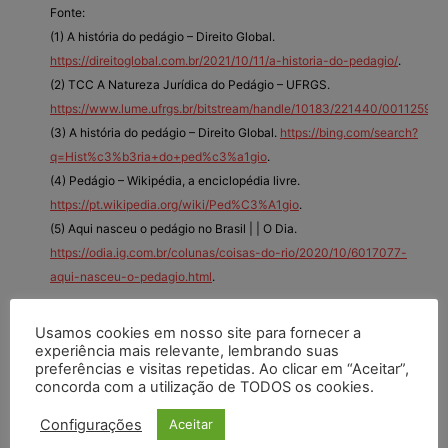
Fonte:
(1) A história do pedágio – Direito Global.
https://direitoglobal.com.br/2021/10/11/a-historia-do-pedagio/
.
(2) TCC A Natureza Jurídica do Pedágio – UFRGS.
https://www.lume.ufrgs.br/bitstream/handle/10183/221440/001125934
(3) A história do pedágio – Direito Global.
https://bing.com/search?
q=Hist%c3%b3ria+do+ped%c3%a1gio
.
(4) Pedágio – Wikipédia, a enciclopédia livre.
https://pt.wikipedia.org/wiki/Ped%C3%A1gio
.
(5) Aqui nasceu o pedágio no Brasil | | O Dia.
https://odia.ig.com.br/colunas/coisas-do-rio/2020/10/6017077-
aqui-nasceu-o-pedagio.html
.
Usamos cookies em nosso site para fornecer a
experiência mais relevante, lembrando suas
preferências e visitas repetidas. Ao clicar em “Aceitar”,
concorda com a utilização de TODOS os cookies.
Você deve fazer login para responder a este tópico.
Configurações
Aceitar