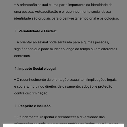
– A orientação sexual é uma parte importante da identidade de
uma pessoa. Autoaceitação e o reconhecimento social dessa
identidade são cruciais para o bem-estar emocional e psicológico.
Variabilidade e Fluidez
:
– A orientação sexual pode ser fluida para algumas pessoas,
significando que pode mudar ao longo do tempo ou em diferentes
contextos.
Impacto Social e Legal
:
– O reconhecimento da orientação sexual tem implicações legais
e sociais, incluindo direitos de casamento, adoção, e proteção
contra discriminação.
Respeito e Inclusão
:
– É fundamental respeitar e reconhecer a diversidade das
orientações sexuais, promovendo ambientes inclusivos e livres de