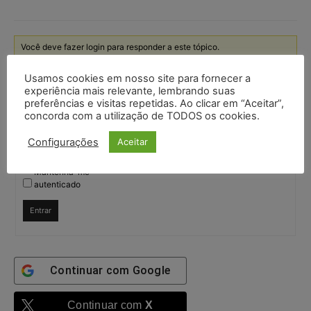
Você deve fazer login para responder a este tópico.
Usamos cookies em nosso site para fornecer a
Nome de usuário:
experiência mais relevante, lembrando suas
preferências e visitas repetidas. Ao clicar em “Aceitar”,
concorda com a utilização de TODOS os cookies.
Senha:
Configurações
Aceitar
Mantenha-me
autenticado
Entrar
Continuar com
Google
Continuar com
X