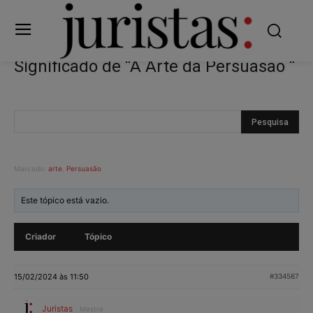
Significado de “A Arte da Persuasão “
Marcado:
arte
,
Persuasão
Este tópico está vazio.
Criador
Tópico
15/02/2024 às 11:50
#334567
Juristas
Mestre