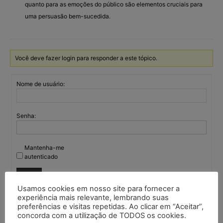
quanto para as emoções do público são elementos cruciais para
uma persuasão bem-sucedida.
Você deve fazer login para responder a este tópico.
Nome de usuário:
Senha:
Mantenha-me
autenticado
Entrar
Usamos cookies em nosso site para fornecer a
experiência mais relevante, lembrando suas
preferências e visitas repetidas. Ao clicar em “Aceitar”,
concorda com a utilização de TODOS os cookies.
Continuar com
Google