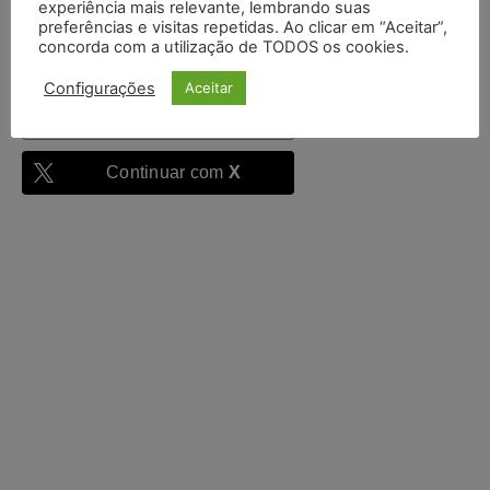
experiência mais relevante, lembrando suas
Entrar
preferências e visitas repetidas. Ao clicar em “Aceitar”,
concorda com a utilização de TODOS os cookies.
Configurações
Aceitar
Continuar com
Google
Continuar com
X