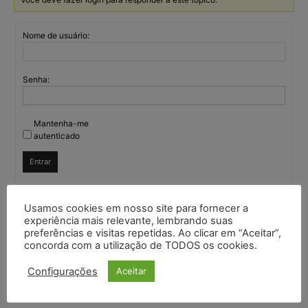
Nome de usuário:
Senha:
Mantenha-me
autenticado
Entrar
Usamos cookies em nosso site para fornecer a
Continuar com
Google
experiência mais relevante, lembrando suas
preferências e visitas repetidas. Ao clicar em “Aceitar”,
concorda com a utilização de TODOS os cookies.
Continuar com
X
Configurações
Aceitar