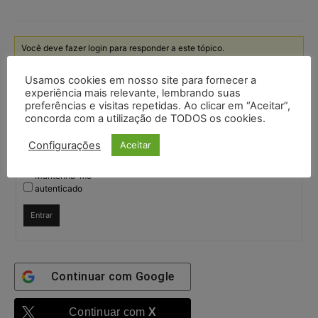
Você deve fazer login para responder a este tópico.
Usamos cookies em nosso site para fornecer a
Nome de usuário:
experiência mais relevante, lembrando suas
preferências e visitas repetidas. Ao clicar em “Aceitar”,
concorda com a utilização de TODOS os cookies.
Senha:
Configurações
Aceitar
Mantenha-me
autenticado
Entrar
Continuar com
Google
Continuar com
X