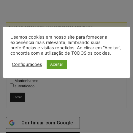
Você deve fazer login para responder a este tópico.
Usamos cookies em nosso site para fornecer a
experiência mais relevante, lembrando suas
Nome de usuário:
preferências e visitas repetidas. Ao clicar em “Aceitar”,
concorda com a utilização de TODOS os cookies.
Senha:
Configurações
Aceitar
Mantenha-me
autenticado
Entrar
Continuar com
Google