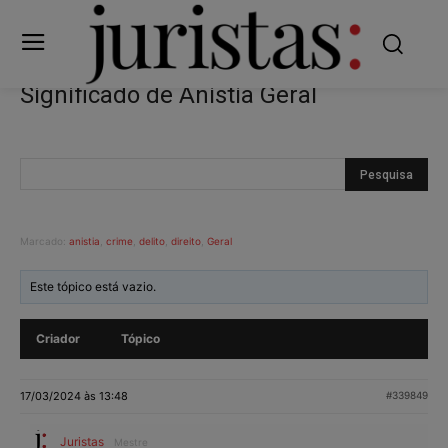
Significado de Anistia Geral
Marcado:
anistia
,
crime
,
delito
,
direito
,
Geral
Este tópico está vazio.
Criador
Tópico
17/03/2024 às 13:48
#339849
Juristas
Mestre