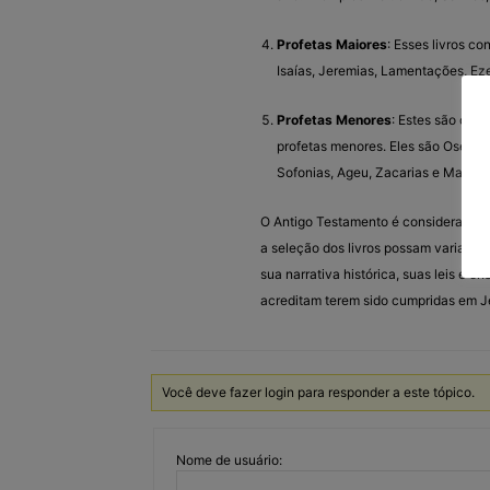
Profetas Maiores
: Esses livros c
Isaías, Jeremias, Lamentações, Eze
Profetas Menores
: Estes são os l
profetas menores. Eles são Oséias
Sofonias, Ageu, Zacarias e Malaqu
O Antigo Testamento é considerado sa
a seleção dos livros possam variar lig
sua narrativa histórica, suas leis e e
acreditam terem sido cumpridas em Je
Você deve fazer login para responder a este tópico.
Nome de usuário: