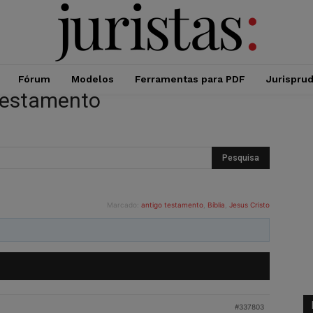
Fórum
Modelos
Ferramentas para PDF
Jurispru
 Testamento
Marcado:
antigo testamento
,
Bíblia
,
Jesus Cristo
#337803