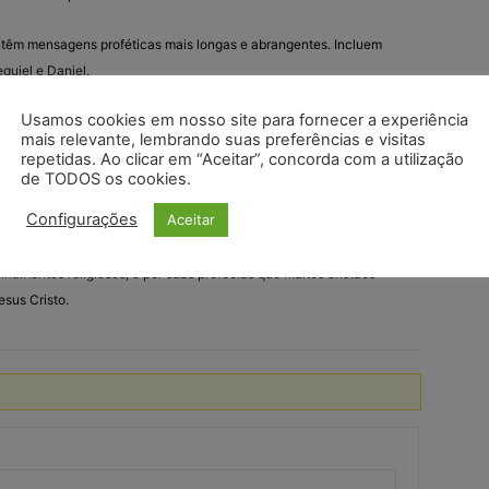
ontêm mensagens proféticas mais longas e abrangentes. Incluem
quiel e Daniel.
Usamos cookies em nosso site para fornecer a experiência
ivros proféticos mais curtos, que contêm mensagens de vários
mais relevante, lembrando suas preferências e visitas
, Joel, Amós, Obadias, Jonas, Miquéias, Naum, Habacuque,
repetidas. Ao clicar em “Aceitar”, concorda com a utilização
ias.
de TODOS os cookies.
Configurações
Aceitar
grado tanto pelos judeus quanto pelos cristãos, embora a ordem e
eiramente entre as tradições judaicas e cristãs. Ele é valorizado por
nsinamentos religiosos, e por suas profecias que muitos cristãos
sus Cristo.