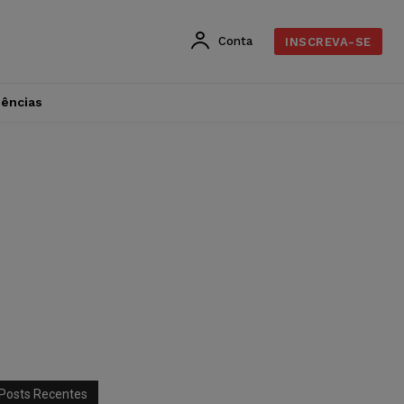
Conta
INSCREVA-SE
dências
Posts Recentes