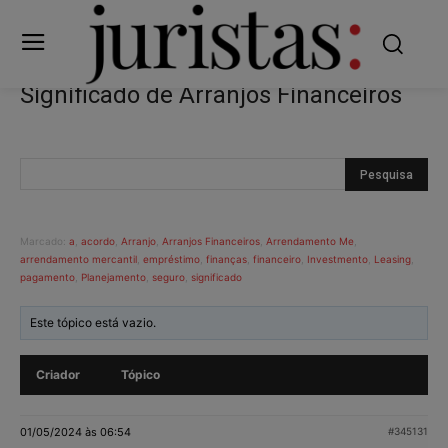
Significado de Arranjos Financeiros
Marcado:
a
,
acordo
,
Arranjo
,
Arranjos Financeiros
,
Arrendamento Me
,
arrendamento mercantil
,
empréstimo
,
finanças
,
financeiro
,
Investmento
,
Leasing
,
pagamento
,
Planejamento
,
seguro
,
significado
Este tópico está vazio.
Criador
Tópico
01/05/2024 às 06:54
#345131