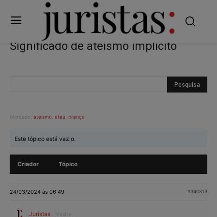
Significado de ateísmo implícito
Marcado:
ateísmo
,
ateu
,
crença
Este tópico está vazio.
Criador
Tópico
24/03/2024 às 06:49
#340813
Juristas
Mestre