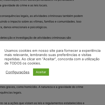
 gravidade do crime e as leis locais.
consequências legais, as atividades criminosas também podem
luindo o impacto sobre as vítimas, famílias e comunidades. Isso
ira, danos emocionais e psicológicos.
detecção e investigação de atividades criminosas são
dades policiais e agências de aplicação da lei. Eles trabalham
 suspeitos e levar os responsáveis à justiça.
Usamos cookies em nosso site para fornecer a experiência
mais relevante, lembrando suas preferências e visitas
repetidas. Ao clicar em “Aceitar”, concorda com a utilização
punição, os sistemas de justiça criminal também podem se
de TODOS os cookies.
des criminosas e na reabilitação de infratores por meio de
ento.
Configurações
Aceitar
 criminosa pode abranger uma ampla variedade de crimes, desde
rimes graves, como homicídio. A natureza e a gravidade do crime
quências legais.
ere-se a ações que violam as leis e regulamentos estabelecidos e