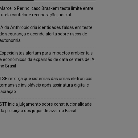
Marcello Perino: caso Braskem testa limite entre
tutela cautelar e recuperação judicial
IA da Anthropic cria identidades falsas em teste
de segurança e acende alerta sobre riscos de
autonomia
Especialistas alertam para impactos ambientais
e econômicos da expansão de data centers de IA
no Brasil
TSE reforça que sistemas das urnas eletrônicas
tornam-se invioláveis após assinatura digital e
lacração
STF inicia julgamento sobre constitucionalidade
da proibição dos jogos de azar no Brasil