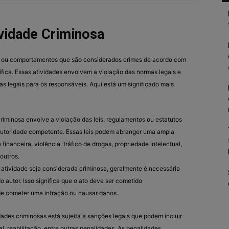
vidade Criminosa
es ou comportamentos que são considerados crimes de acordo com
cífica. Essas atividades envolvem a violação das normas legais e
 legais para os responsáveis. Aqui está um significado mais
iminosa envolve a violação das leis, regulamentos ou estatutos
autoridade competente. Essas leis podem abranger uma ampla
inanceira, violência, tráfico de drogas, propriedade intelectual,
 outros.
atividade seja considerada criminosa, geralmente é necessária
 autor. Isso significa que o ato deve ser cometido
e cometer uma infração ou causar danos.
dades criminosas está sujeita a sanções legais que podem incluir
al, reabilitação, entre outras penalidades. As penalidades