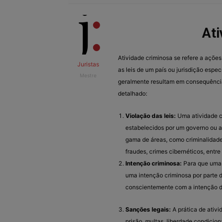
Ati
Atividade criminosa se refere a açõ
Juristas
as leis de um país ou jurisdição espe
Mestre
geralmente resultam em consequências
detalhado:
Violação das leis:
Uma atividade cr
estabelecidos por um governo ou 
gama de áreas, como criminalidade f
fraudes, crimes cibernéticos, entre
Intenção criminosa:
Para que uma 
uma intenção criminosa por parte do
conscientemente com a intenção d
Sanções legais:
A prática de ativi
prisão, multas, liberdade condicion