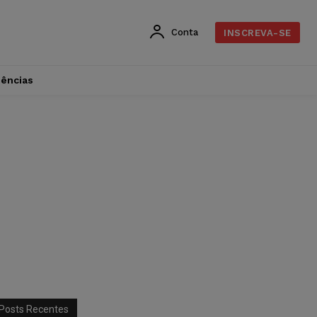
Conta
INSCREVA-SE
dências
Posts Recentes