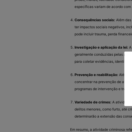
específicas variam de acordo com a
Consequências sociais:
Além das 
ter impactos sociais negativos, inc
pode incluir trauma, perda finance
Investigação e aplicação da lei:
A 
geralmente conduzidas pelas autori
para coletar evidências, identificar
Prevenção e reabilitação:
Além da 
concentrar na prevenção de ativida
programas de intervenção e tratam
Variedade de crimes:
A atividade
delitos menores, como furto, até c
determinarão a extensão das conse
Em resumo, a atividade criminosa ref