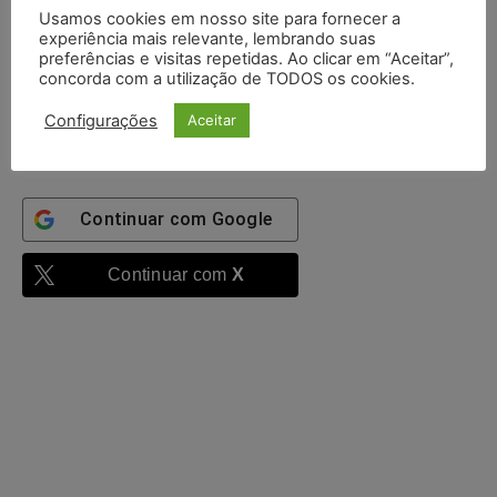
Usamos cookies em nosso site para fornecer a
experiência mais relevante, lembrando suas
preferências e visitas repetidas. Ao clicar em “Aceitar”,
Mantenha-me
concorda com a utilização de TODOS os cookies.
autenticado
Configurações
Aceitar
Entrar
Continuar com
Google
Continuar com
X