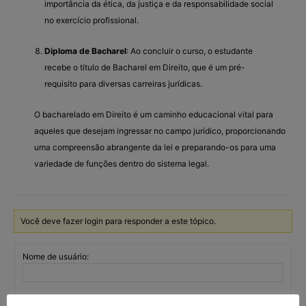
importância da ética, da justiça e da responsabilidade social
no exercício profissional.
Diploma de Bacharel
: Ao concluir o curso, o estudante
recebe o título de Bacharel em Direito, que é um pré-
requisito para diversas carreiras jurídicas.
O bacharelado em Direito é um caminho educacional vital para
aqueles que desejam ingressar no campo jurídico, proporcionando
uma compreensão abrangente da lei e preparando-os para uma
variedade de funções dentro do sistema legal.
Você deve fazer login para responder a este tópico.
Nome de usuário:
Senha: