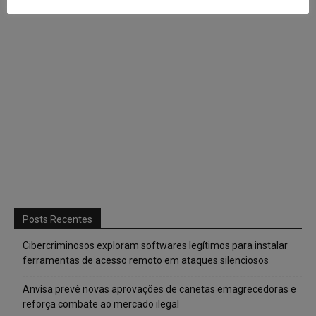
Posts Recentes
Cibercriminosos exploram softwares legítimos para instalar
ferramentas de acesso remoto em ataques silenciosos
Anvisa prevê novas aprovações de canetas emagrecedoras e
reforça combate ao mercado ilegal