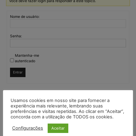
Você deve fazer login para responder a este tópico.
Nome de usuário:
Senha:
Mantenha-me
autenticado
Entrar
Continuar com
Google
Usamos cookies em nosso site para fornecer a
experiência mais relevante, lembrando suas
preferências e visitas repetidas. Ao clicar em “Aceitar”,
Continuar com
X
concorda com a utilização de TODOS os cookies.
Configurações
Aceitar