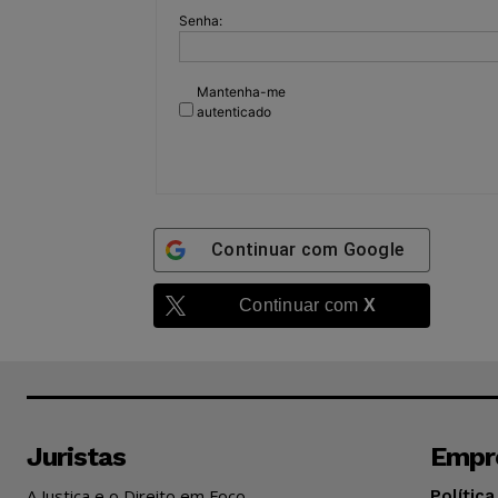
Senha:
Mantenha-me
autenticado
Continuar com
Google
Continuar com
X
Juristas
Empr
A Justiça e o Direito em Foco
Política