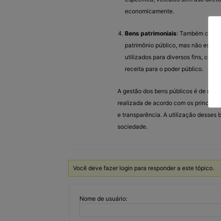
economicamente.
Bens patrimoniais
: Também chamad
patrimônio público, mas não estão
utilizados para diversos fins, com
receita para o poder público.
A gestão dos bens públicos é de resp
realizada de acordo com os princípios
e transparência. A utilização desses
sociedade.
Você deve fazer login para responder a este tópico.
Nome de usuário: