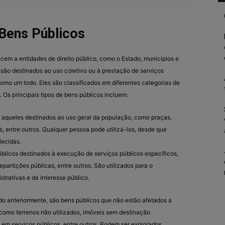
Bens Públicos
cem a entidades de direito público, como o Estado, municípios e
 são destinados ao uso coletivo ou à prestação de serviços
omo um todo. Eles são classificados em diferentes categorias de
 Os principais tipos de bens públicos incluem:
o aqueles destinados ao uso geral da população, como praças,
cas, entre outros. Qualquer pessoa pode utilizá-los, desde que
lecidas.
úblicos destinados à execução de serviços públicos específicos,
repartições públicas, entre outros. São utilizados para o
trativas e de interesse público.
o anteriormente, são bens públicos que não estão afetados a
 como terrenos não utilizados, imóveis sem destinação
o em serviços públicos, entre outros. Podem ser explorados