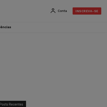
Conta
INSCREVA-SE
dências
Posts Recentes