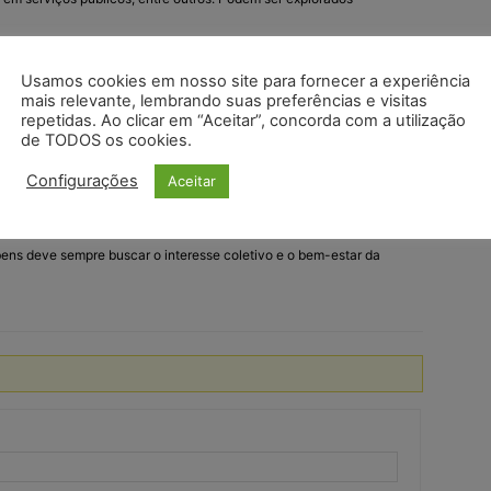
os de bens públicos disponíveis, são aqueles que integram o
Usamos cookies em nosso site para fornecer a experiência
mais relevante, lembrando suas preferências e visitas
 vinculados a uma destinação pública específica. Podem ser
repetidas. Ao clicar em “Aceitar”, concorda com a utilização
o investimentos, locações ou alienações, com o objetivo de gerar
de TODOS os cookies.
Configurações
Aceitar
onsabilidade das autoridades públicas competentes e deve ser
 da administração pública, como legalidade, moralidade, eficiência
 bens deve sempre buscar o interesse coletivo e o bem-estar da