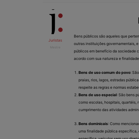
Bens públicos são aqueles que perten
Juristas
outras instituições governamentais, e
Mestre
públicos em benefício da sociedade c
acordo com sua natureza e finalidade.
Bens de uso comum do povo
: Sã
praias, rios, lagos, estradas públi
respeite as regras e normas estabe
Bens de uso especial
: São bens p
como escolas, hospitais, quartéis, 
cumprimento das atividades adminis
Bens dominicais
: Como mencionad
uma finalidade pública específica,
específica, veículos sem uso diret