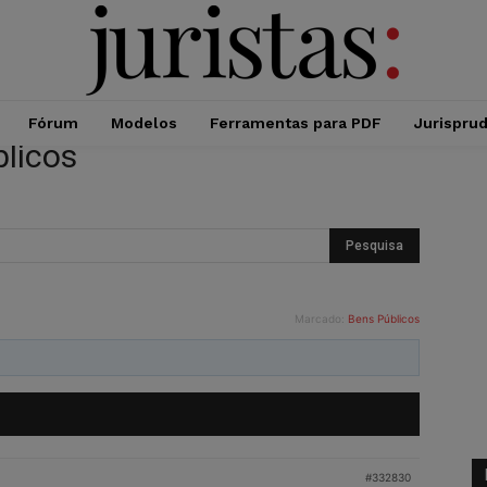
Fórum
Modelos
Ferramentas para PDF
Jurispru
blicos
Marcado:
Bens Públicos
#332830