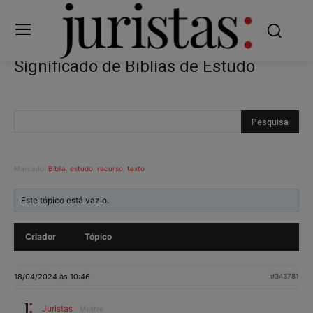
Significado de Bíblias de Estudo
Marcado:
Bíblia
,
estudo
,
recurso
,
texto
Este tópico está vazio.
Criador
Tópico
18/04/2024 às 10:46
#343781
Juristas
Mestre