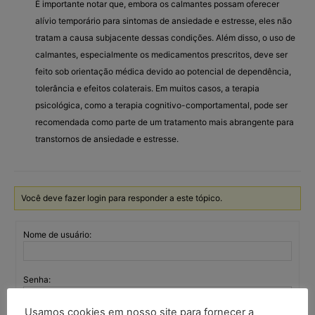
É importante notar que, embora os calmantes possam oferecer
alívio temporário para sintomas de ansiedade e estresse, eles não
tratam a causa subjacente dessas condições. Além disso, o uso de
calmantes, especialmente os medicamentos prescritos, deve ser
feito sob orientação médica devido ao potencial de dependência,
tolerância e efeitos colaterais. Em muitos casos, a terapia
psicológica, como a terapia cognitivo-comportamental, pode ser
recomendada como parte de um tratamento mais abrangente para
transtornos de ansiedade e estresse.
Você deve fazer login para responder a este tópico.
Nome de usuário:
Senha:
Usamos cookies em nosso site para fornecer a