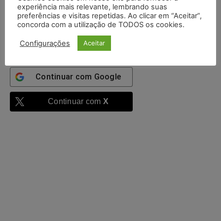
experiência mais relevante, lembrando suas
Mantenha-me
preferências e visitas repetidas. Ao clicar em “Aceitar”,
autenticado
concorda com a utilização de TODOS os cookies.
Entrar
Configurações
Aceitar
Continuar com
Google
Continuar com
X