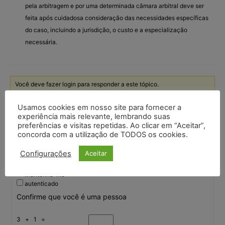
pela arbitragem e por uma determinada câmara arbitral deve ser
feita após cuidadosa consideração das necessidades específicas
do caso, incluindo a jurisdição, o custo e a especialização
necessária.
Você deve fazer login para responder a este tópico.
Usamos cookies em nosso site para fornecer a
Nome de usuário:
experiência mais relevante, lembrando suas
preferências e visitas repetidas. Ao clicar em “Aceitar”,
concorda com a utilização de TODOS os cookies.
Senha:
Configurações
Aceitar
Mantenha-me
autenticado
Confirme que você é uma pessoa
3 + 1 =